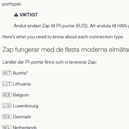
porttyper.
⚠️
VIKTIGT
Anslut endast Zap till P1-portar (RJ12). Att ansluta till H
Here's what you need to know about each connection type.
Zap fungerar med de flesta moderna elmätar
Länder där P1-portar finns och vi levererar Zap:
🇦🇹 Austria*
🇱🇹 Lithuania
🇧🇪 Belgium
🇱🇺 Luxembourg
🇩🇰 Denmark
🇳🇱 Netherlands