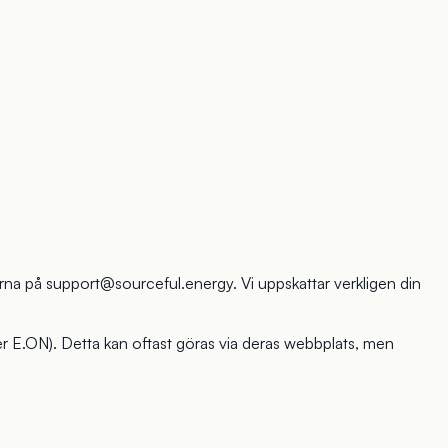
ärna på
support@sourceful.energy
. Vi uppskattar verkligen din
ller E.ON). Detta kan oftast göras via deras webbplats, men