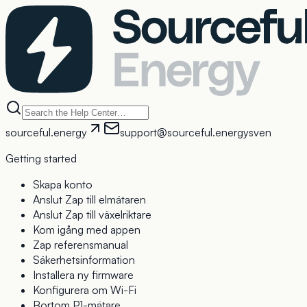
sourceful.energy
support@sourceful.energy
sv
en
Getting started
Skapa konto
Anslut Zap till elmätaren
Anslut Zap till växelriktare
Kom igång med appen
Zap referensmanual
Säkerhetsinformation
Installera ny firmware
Konfigurera om Wi-Fi
Bortom P1-mätare