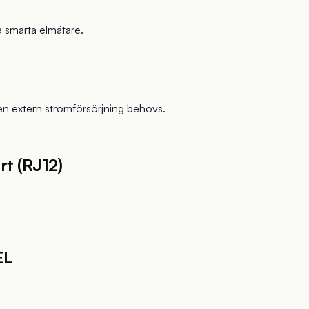
a smarta elmätare.
.
gen extern strömförsörjning behövs.
t (RJ12)
EL