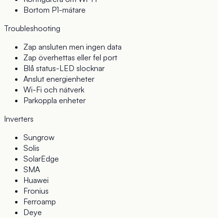
Bortom P1-mätare
Troubleshooting
Zap ansluten men ingen data
Zap överhettas eller fel port
Blå status-LED slocknar
Anslut energienheter
Wi-Fi och nätverk
Parkoppla enheter
Inverters
Sungrow
Solis
SolarEdge
SMA
Huawei
Fronius
Ferroamp
Deye