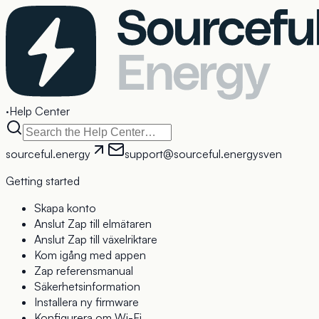
·
Help Center
sourceful.energy
support@sourceful.energy
sv
en
Getting started
Skapa konto
Anslut Zap till elmätaren
Anslut Zap till växelriktare
Kom igång med appen
Zap referensmanual
Säkerhetsinformation
Installera ny firmware
Konfigurera om Wi-Fi