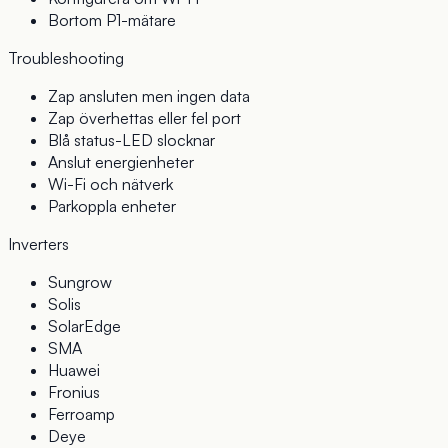
Bortom P1-mätare
Troubleshooting
Zap ansluten men ingen data
Zap överhettas eller fel port
Blå status-LED slocknar
Anslut energienheter
Wi-Fi och nätverk
Parkoppla enheter
Inverters
Sungrow
Solis
SolarEdge
SMA
Huawei
Fronius
Ferroamp
Deye