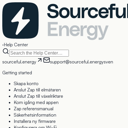
·
Help Center
sourceful.energy
support@sourceful.energy
sv
en
Getting started
Skapa konto
Anslut Zap till elmätaren
Anslut Zap till växelriktare
Kom igång med appen
Zap referensmanual
Säkerhetsinformation
Installera ny firmware
Konfigurera om Wi-Fi