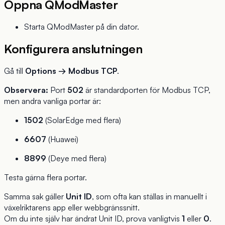
Öppna QModMaster
Starta QModMaster på din dator.
Konfigurera anslutningen
Gå till
Options → Modbus TCP
.
Observera:
Port
502
är standardporten för Modbus TCP,
men andra vanliga portar är:
1502
(SolarEdge med flera)
6607
(Huawei)
8899
(Deye med flera)
Testa gärna flera portar.
Samma sak gäller
Unit ID
, som ofta kan ställas in manuellt i
växelriktarens app eller webbgränssnitt.
Om du inte själv har ändrat Unit ID, prova vanligtvis
1
eller
0
.