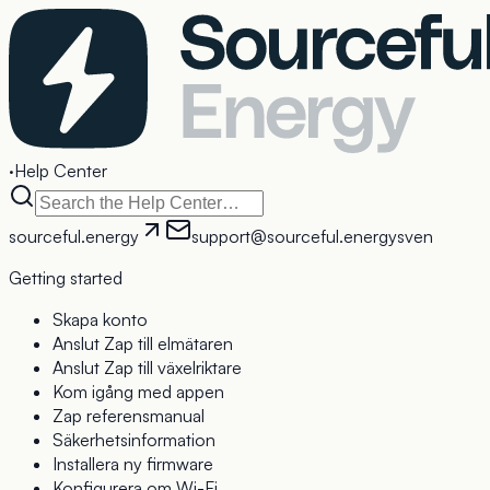
·
Help Center
sourceful.energy
support@sourceful.energy
sv
en
Getting started
Skapa konto
Anslut Zap till elmätaren
Anslut Zap till växelriktare
Kom igång med appen
Zap referensmanual
Säkerhetsinformation
Installera ny firmware
Konfigurera om Wi-Fi