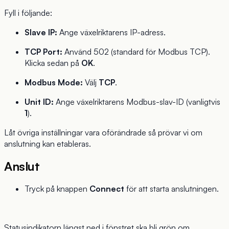
Fyll i följande:
Slave IP:
Ange växelriktarens IP-adress.
TCP Port:
Använd 502 (standard för Modbus TCP).
Klicka sedan på
OK
.
Modbus Mode:
Välj
TCP
.
Unit ID:
Ange växelriktarens Modbus-slav-ID (vanligtvis
1
).
Låt övriga inställningar vara oförändrade så prövar vi om
anslutning kan etableras.
Anslut
Tryck på knappen
Connect
för att starta anslutningen.
Statusindikatorn längst ned i fönstret ska bli grön om