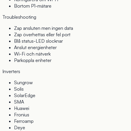
Bortom P1-mätare
Troubleshooting
Zap ansluten men ingen data
Zap överhettas eller fel port
Blå status-LED slocknar
Anslut energienheter
Wi-Fi och nätverk
Parkoppla enheter
Inverters
Sungrow
Solis
SolarEdge
SMA
Huawei
Fronius
Ferroamp
Deye