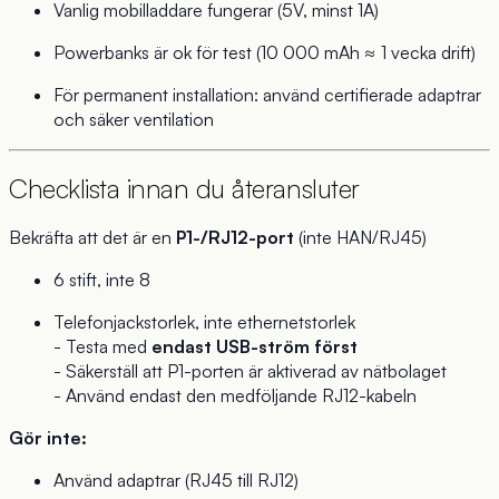
Vanlig mobilladdare fungerar (5V, minst 1A)
Powerbanks är ok för test (10 000 mAh ≈ 1 vecka drift)
För permanent installation: använd certifierade adaptrar
och säker ventilation
Checklista innan du återansluter
Bekräfta att det är en
P1-/RJ12-port
(inte HAN/RJ45)
6 stift, inte 8
Telefonjackstorlek, inte ethernetstorlek
- Testa med
endast USB-ström först
- Säkerställ att P1-porten är aktiverad av nätbolaget
- Använd endast den medföljande RJ12-kabeln
Gör inte:
Använd adaptrar (RJ45 till RJ12)