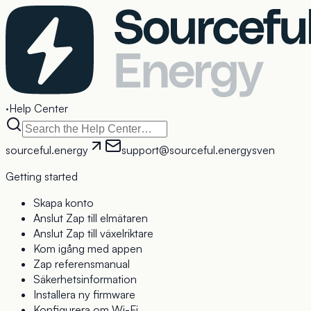
·
Help Center
sourceful.energy
support@sourceful.energy
sv
en
Getting started
Skapa konto
Anslut Zap till elmätaren
Anslut Zap till växelriktare
Kom igång med appen
Zap referensmanual
Säkerhetsinformation
Installera ny firmware
Konfigurera om Wi-Fi