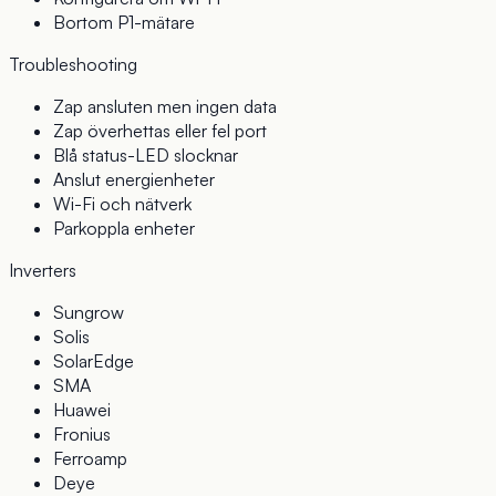
Bortom P1-mätare
Troubleshooting
Zap ansluten men ingen data
Zap överhettas eller fel port
Blå status-LED slocknar
Anslut energienheter
Wi-Fi och nätverk
Parkoppla enheter
Inverters
Sungrow
Solis
SolarEdge
SMA
Huawei
Fronius
Ferroamp
Deye