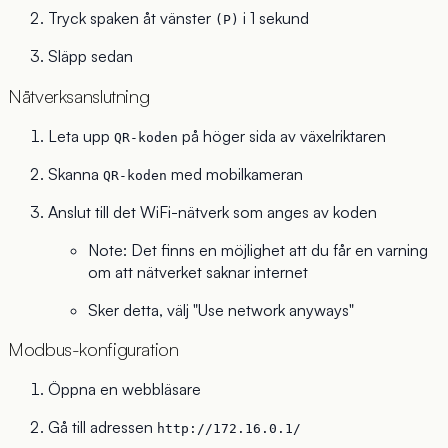
Tryck spaken åt vänster
i 1 sekund
(P)
Släpp sedan
Nätverksanslutning
Leta upp
på höger sida av växelriktaren
QR-koden
Skanna
med mobilkameran
QR-koden
Anslut till det WiFi-nätverk som anges av koden
Note: Det finns en möjlighet att du får en varning
om att nätverket saknar internet
Sker detta, välj "Use network anyways"
Modbus-konfiguration
Öppna en webbläsare
Gå till adressen
http://172.16.0.1/