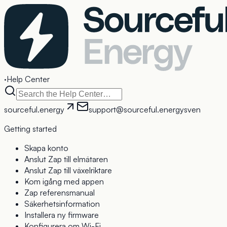
·
Help Center
sourceful.energy
support@sourceful.energy
sv
en
Getting started
Skapa konto
Anslut Zap till elmätaren
Anslut Zap till växelriktare
Kom igång med appen
Zap referensmanual
Säkerhetsinformation
Installera ny firmware
Konfigurera om Wi-Fi