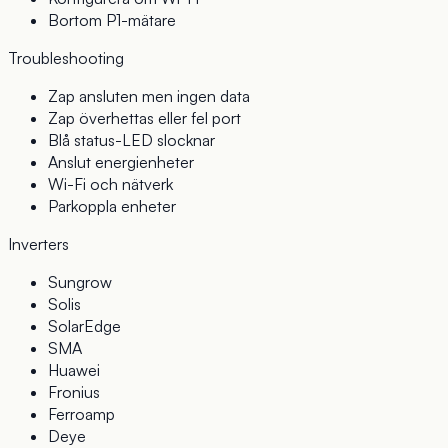
Bortom P1-mätare
Troubleshooting
Zap ansluten men ingen data
Zap överhettas eller fel port
Blå status-LED slocknar
Anslut energienheter
Wi-Fi och nätverk
Parkoppla enheter
Inverters
Sungrow
Solis
SolarEdge
SMA
Huawei
Fronius
Ferroamp
Deye