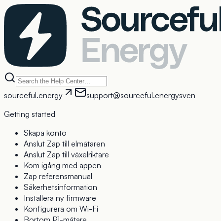
sourceful.energy
support@sourceful.energy
sv
en
Getting started
Skapa konto
Anslut Zap till elmätaren
Anslut Zap till växelriktare
Kom igång med appen
Zap referensmanual
Säkerhetsinformation
Installera ny firmware
Konfigurera om Wi-Fi
Bortom P1-mätare