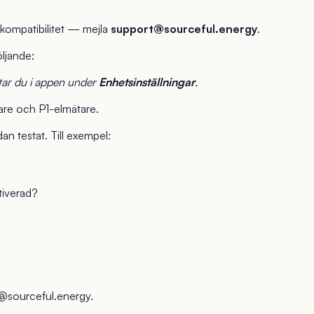
skompatibilitet — mejla
support@sourceful.energy
.
öljande:
ttar du i appen under
Enhetsinställningar
.
are och P1-elmätare.
n testat. Till exempel:
ktiverad?
@sourceful.energy
.