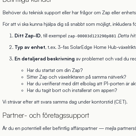
Behöver du teknisk support eller har frågor om Zap eller enhet
För att vi ska kunna hjälpa dig så snabbt som möjligt, inkludera f
Ditt Zap-ID
, till exempel
Detta hi
zap-00003d123290p881
Typ av enhet
, t.ex. 3-fas SolarEdge Home Hub-växelrikt
En detaljerad beskrivning
av problemet och vad du reda
Har du startat om din Zap?
Sitter Zap och växelriktaren på samma nätverk?
Har du verifierat med ditt elbolag att P1-porten är a
Har du tagit bort och installerat om appen?
Vi strävar efter att svara samma dag under kontorstid (CET).
Partner- och företagssupport
Är du en potentiell eller befintlig affärspartner — mejla
partners