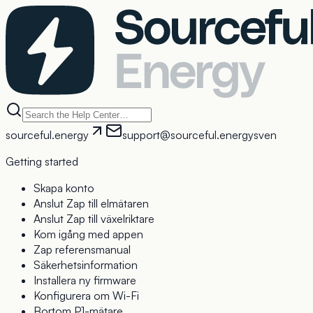
sourceful.energy
support@sourceful.energy
sv
en
Getting started
Skapa konto
Anslut Zap till elmätaren
Anslut Zap till växelriktare
Kom igång med appen
Zap referensmanual
Säkerhetsinformation
Installera ny firmware
Konfigurera om Wi-Fi
Bortom P1-mätare