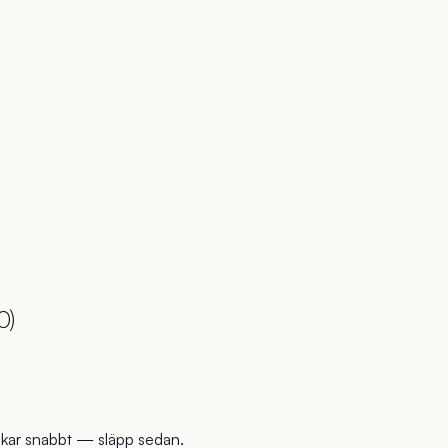
0)
inkar snabbt — släpp sedan.