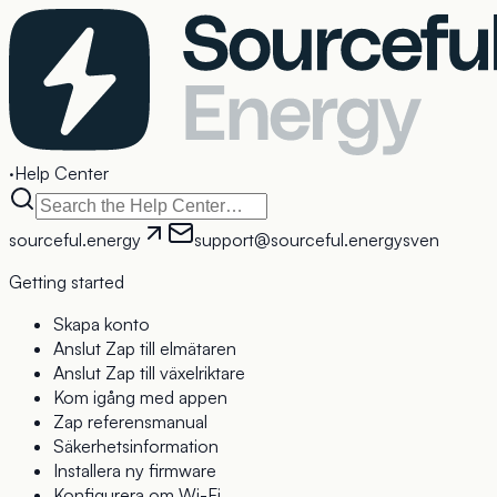
·
Help Center
sourceful.energy
support@sourceful.energy
sv
en
Getting started
Skapa konto
Anslut Zap till elmätaren
Anslut Zap till växelriktare
Kom igång med appen
Zap referensmanual
Säkerhetsinformation
Installera ny firmware
Konfigurera om Wi-Fi