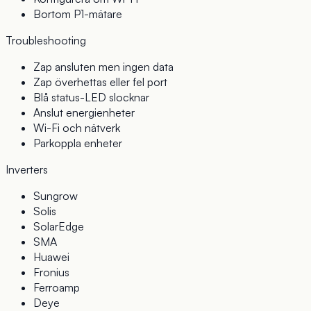
Bortom P1-mätare
Troubleshooting
Zap ansluten men ingen data
Zap överhettas eller fel port
Blå status-LED slocknar
Anslut energienheter
Wi-Fi och nätverk
Parkoppla enheter
Inverters
Sungrow
Solis
SolarEdge
SMA
Huawei
Fronius
Ferroamp
Deye