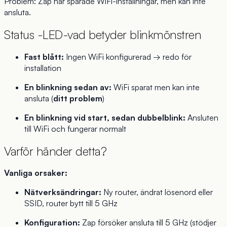
Problem: Zap har sparade WiFi-inställningar, men kan inte
ansluta.
Status -LED-vad betyder blinkmönstren
Fast blått:
Ingen WiFi konfigurerad → redo för
installation
En blinkning sedan av:
WiFi sparat men kan inte
ansluta (
ditt problem
)
En blinkning vid start, sedan dubbelblink:
Ansluten
till WiFi och fungerar normalt
Varför händer detta?
Vanliga orsaker:
Nätverksändringar:
Ny router, ändrat lösenord eller
SSID, router bytt till 5 GHz
Konfiguration:
Zap försöker ansluta till 5 GHz (stödjer