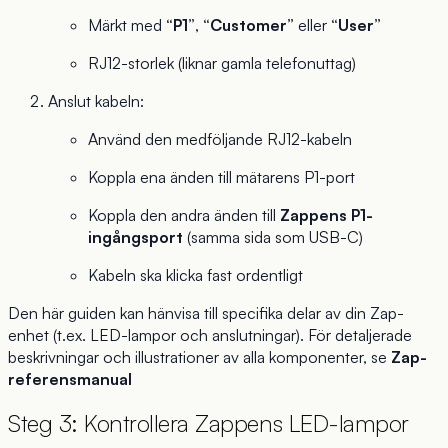
Märkt med
“P1”
,
“Customer”
eller
“User”
RJ12-storlek (liknar gamla telefonuttag)
Anslut kabeln:
Använd den medföljande RJ12-kabeln
Koppla ena änden till mätarens P1-port
Koppla den andra änden till
Zappens P1-
ingångsport
(samma sida som USB-C)
Kabeln ska klicka fast ordentligt
Den här guiden kan hänvisa till specifika delar av din Zap-
enhet (t.ex. LED-lampor och anslutningar). För detaljerade
beskrivningar och illustrationer av alla komponenter, se
Zap-
referensmanual
Steg 3: Kontrollera Zappens LED-lampor