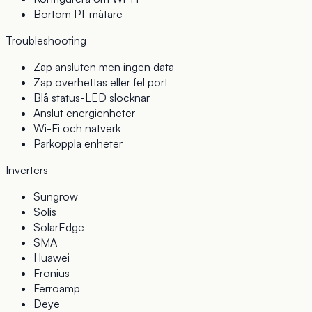
Bortom P1-mätare
Troubleshooting
Zap ansluten men ingen data
Zap överhettas eller fel port
Blå status-LED slocknar
Anslut energienheter
Wi-Fi och nätverk
Parkoppla enheter
Inverters
Sungrow
Solis
SolarEdge
SMA
Huawei
Fronius
Ferroamp
Deye