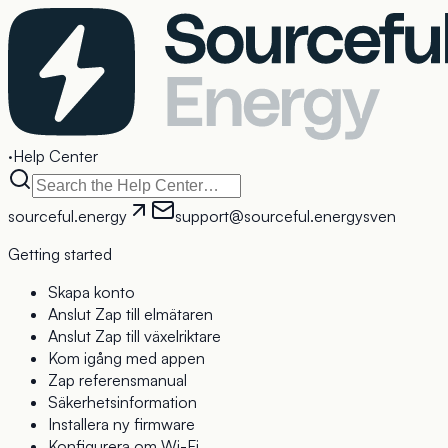
·
Help Center
sourceful.energy
support@sourceful.energy
sv
en
Getting started
Skapa konto
Anslut Zap till elmätaren
Anslut Zap till växelriktare
Kom igång med appen
Zap referensmanual
Säkerhetsinformation
Installera ny firmware
Konfigurera om Wi-Fi